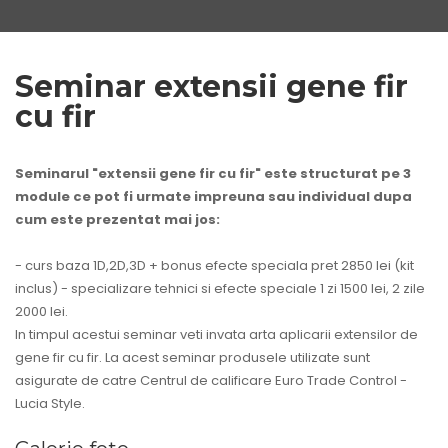
Seminar extensii gene fir
cu fir
Seminarul "extensii gene fir cu fir" este structurat pe 3
module ce pot fi urmate impreuna sau individual dupa
cum este prezentat mai jos:
- curs baza 1D,2D,3D + bonus efecte speciala pret 2850 lei (kit
inclus) - specializare tehnici si efecte speciale 1 zi 1500 lei, 2 zile
2000 lei.
In timpul acestui seminar veti invata arta aplicarii extensilor de
gene fir cu fir. La acest seminar produsele utilizate sunt
asigurate de catre Centrul de calificare Euro Trade Control -
Lucia Style.