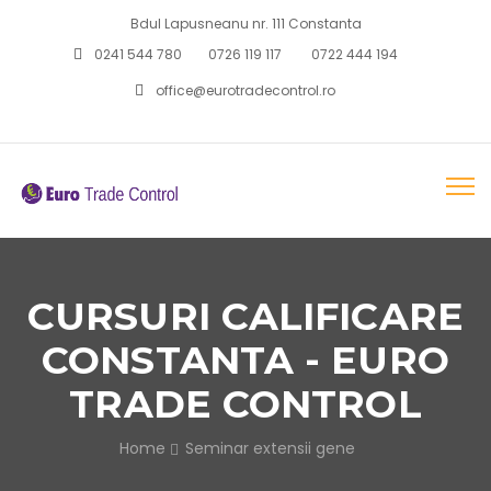
Bdul Lapusneanu nr. 111 Constanta
0241 544 780
0726 119 117
0722 444 194
office@eurotradecontrol.ro
CURSURI CALIFICARE
CONSTANTA - EURO
TRADE CONTROL
Home
Seminar extensii gene