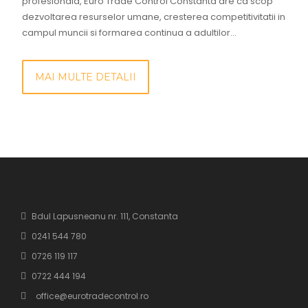
profesionala, Euro Trade Control Constanta are ca scop
dezvoltarea resurselor umane, cresterea competitivitatii in
campul muncii si formarea continua a adultilor...
MAI MULTE DETALII
Bdul Lapusneanu nr. 111, Constanta
0241 544 780
0726 119 117
0722 444 194
office@eurotradecontrol.ro